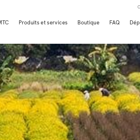
C
 MTC
Produits et services
Boutique
FAQ
Dép