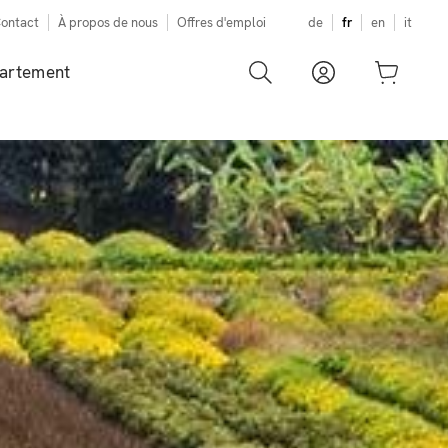
ontact
À propos de nous
Offres d'emploi
de
fr
en
it
artement