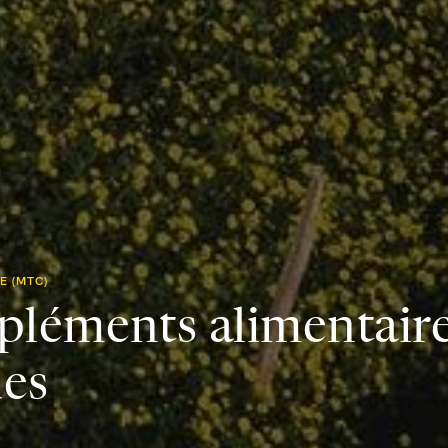
E (MTC)
léments alimentair
ues